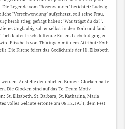
g. Die Legende vom "Rosenwunder" berichtet: Ludwig,
iche "Verschwendung" aufgehetzt, soll seine Frau,
rg herab stieg, gefragt haben: "Was trägst du da?".
Miene. Ungläubig sah er selbst in den Korb und fand
Tuch lauter frisch duftende Rosen. Lächelnd ging er
wird Elisabeth von Thüringen mit dem Attribut: Korb
lt. Die Kirche feiert das Gedächtnis der Hl. Elisabeth
werden. Anstelle der üblichen Bronze-Glocken hatte
eden. Die Glocken sind auf das Te-Deum Motiv
: St. Elisabeth, St. Barbara, St. Katharina, Maria
stes volles Geläute ertönte am 08.12.1954, dem Fest