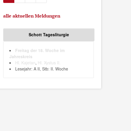
alle aktuellen Meldungen
Schott Tagesliturgie
Freitag der 18. Woche im
Jahreskreis
Hl. Kajetan
,
Hl. Xystus II.
Lesejahr: A II, Stb: II. Woche