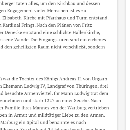
berger taten alles, um den Kirchbau und dessen
gen Engagement vieler Menschen ist es zu
t. Elisabeth-Kirche mit Pfarrhaus und Turm entstand.
 Kardinal Frings. Nach den Plänen von Fritz
r Denecke entstand eine schlichte Hallenkirche,
lossene Wände. Die Eingangstüren sind ein eichenes
nd den geheiligten Raum nicht verschließt, sondern
) war die Tochter des Königs Andreas II. von Ungarn
em Ehemann Ludwig IV, Landgraf von Thüringen, drei
nd besuchte Armenviertel. Ihr Mann Ludwig trat dem
lzunehmen und starb 1227 an einer Seuche. Nach
r Familie ihres Mannes von der Wartburg vertrieben
Leben in Armut und mildtätiger Liebe zu den Armen.
 Marburg ein Spital und benannte es nach
Pflegerin. Sie starb mit 24 Jahren; bereits vier Jahre