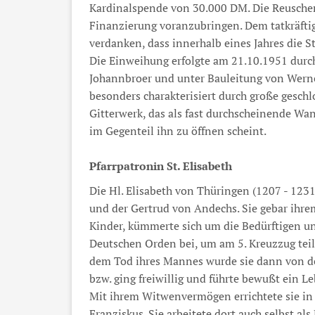
Kardinalspende von 30.000 DM. Die Reuschen
Finanzierung voranzubringen. Dem tatkräfti
verdanken, dass innerhalb eines Jahres die S
Die Einweihung erfolgte am 21.10.1951 durch
Johannbroer und unter Bauleitung von Werne
besonders charakterisiert durch große gesch
Gitterwerk, das als fast durchscheinende Wa
im Gegenteil ihn zu öffnen scheint.
Pfarrpatronin St. Elisabeth
Die Hl. Elisabeth von Thüringen (1207 - 1231
und der Gertrud von Andechs. Sie gebar ihr
Kinder, kümmerte sich um die Bedürftigen u
Deutschen Orden bei, um am 5. Kreuzzug tei
dem Tod ihres Mannes wurde sie dann von de
bzw. ging freiwillig und führte bewußt ein 
Mit ihrem Witwenvermögen errichtete sie in
Franziskus. Sie arbeitete dort auch selbst als 