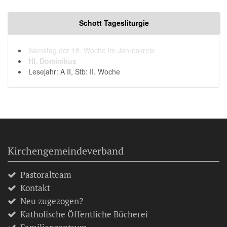
Schott Tagesliturgie
Samstag der 18. Woche im Jahreskreis
Hl. Dominikus
Lesejahr: A II, Stb: II. Woche
Kirchengemeindeverband
Pastoralteam
Kontakt
Neu zugezogen?
Katholische Öffentliche Bücherei