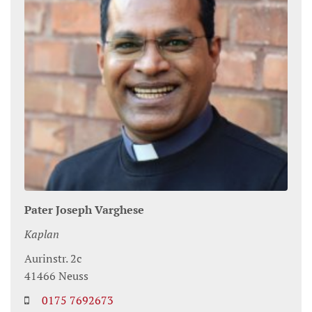
Pater
Joseph
Varghese
Kaplan
Aurinstr. 2c
41466
Neuss
0175 7692673