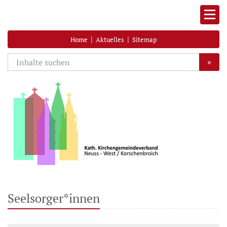
|
|
Home
Aktuelles
Sitemap
»
Seelsorger*innen