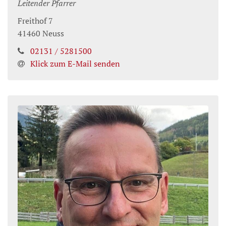
Leitender Pfarrer
Freithof 7
41460
Neuss
02131 / 5281500
Klick zum E-Mail senden