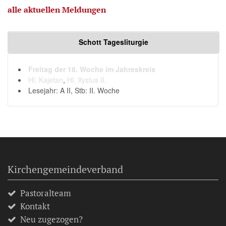
alle aktuellen Meldungen
Schott Tagesliturgie
Freitag der 18. Woche im Jahreskreis
Hl. Kajetan
,
Hl. Xystus II.
Lesejahr: A II, Stb: II. Woche
Kirchengemeindeverband
Pastoralteam
Kontakt
Neu zugezogen?